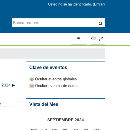
Usted no se ha identificado. (
Entrar
)
Clave de eventos
Ocultar eventos globales
e 2024
▶
Ocultar eventos de curso
b
Vista del Mes
SEPTIEMBRE 2024
Dom
Lun
Mar
Mié
Jue
Vie
Sáb